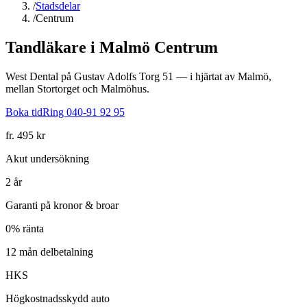
/
Stadsdelar
/
Centrum
Tandläkare i
Malmö Centrum
West Dental på Gustav Adolfs Torg 51 — i hjärtat av Malmö,
mellan Stortorget och Malmöhus.
Boka tid
Ring
040-91 92 95
fr. 495 kr
Akut undersökning
2 år
Garanti på kronor & broar
0% ränta
12 mån delbetalning
HKS
Högkostnadsskydd auto