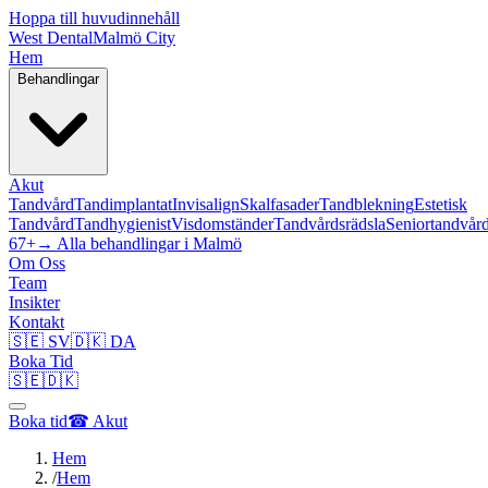
Hoppa till huvudinnehåll
West Dental
Malmö City
Hem
Behandlingar
Akut
Tandvård
Tandimplantat
Invisalign
Skalfasader
Tandblekning
Estetisk
Tandvård
Tandhygienist
Visdomständer
Tandvårdsrädsla
Seniortandvår
67+
→ Alla behandlingar i Malmö
Om Oss
Team
Insikter
Kontakt
🇸🇪 SV
🇩🇰 DA
Boka Tid
🇸🇪
🇩🇰
Boka tid
☎ Akut
Hem
/
Hem