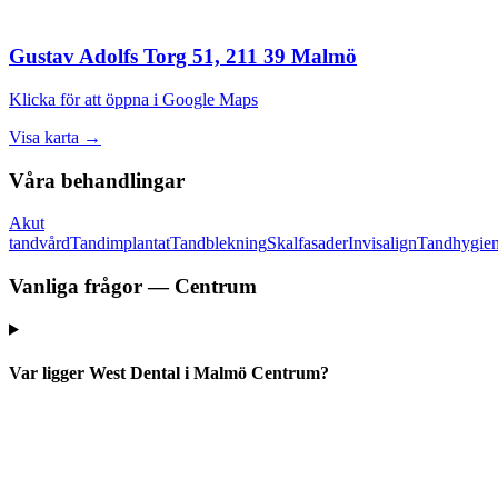
Gustav Adolfs Torg 51, 211 39 Malmö
Klicka för att öppna i Google Maps
Visa karta →
Våra behandlingar
Akut
tandvård
Tandimplantat
Tandblekning
Skalfasader
Invisalign
Tandhygien
Vanliga frågor — Centrum
Var ligger West Dental i Malmö Centrum?