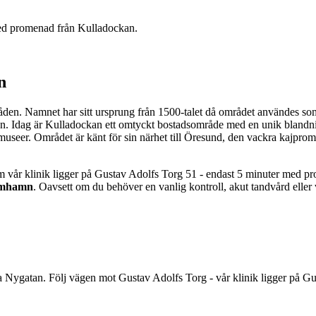
med promenad från Kulladockan.
n
den. Namnet har sitt ursprung från 1500-talet då området användes som e
an. Idag är Kulladockan ett omtyckt bostadsområde med en unik blandni
aste museer. Området är känt för sin närhet till Öresund, den vackra ka
om vår klinik ligger på Gustav Adolfs Torg 51 - endast 5 minuter med pr
mhamn
. Oavsett om du behöver en vanlig kontroll, akut tandvård eller vi
Nygatan. Följ vägen mot Gustav Adolfs Torg - vår klinik ligger på Gu