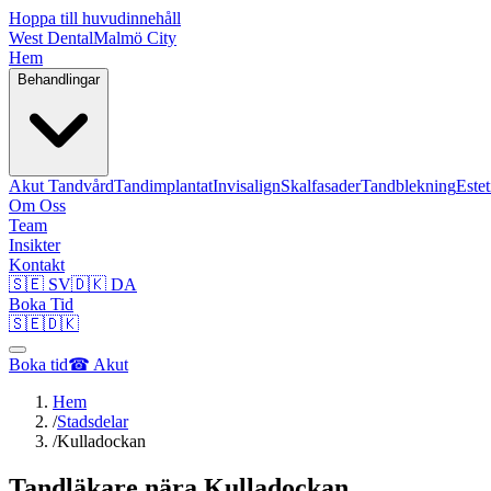
Hoppa till huvudinnehåll
West Dental
Malmö City
Hem
Behandlingar
Akut Tandvård
Tandimplantat
Invisalign
Skalfasader
Tandblekning
Este
Om Oss
Team
Insikter
Kontakt
🇸🇪 SV
🇩🇰 DA
Boka Tid
🇸🇪
🇩🇰
Boka tid
☎ Akut
Hem
/
Stadsdelar
/
Kulladockan
Tandläkare nära
Kulladockan