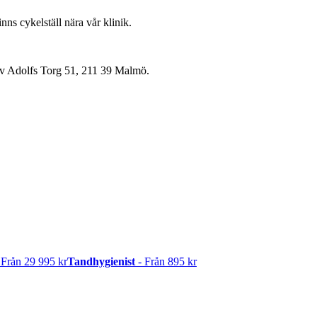
s cykelställ nära vår klinik.
tav Adolfs Torg 51, 211 39 Malmö.
 Från 29 995 kr
Tandhygienist
- Från 895 kr