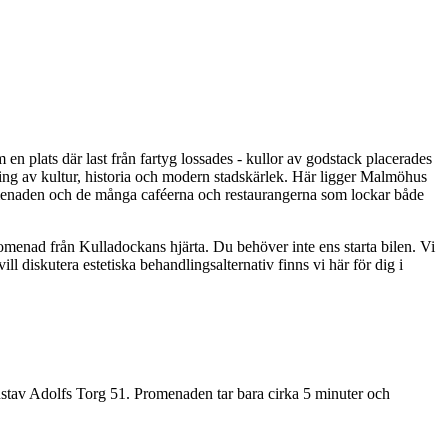
n plats där last från fartyg lossades - kullor av godstack placerades
ng av kultur, historia och modern stadskärlek. Här ligger Malmöhus
jpromenaden och de många caféerna och restaurangerna som lockar både
omenad från Kulladockans hjärta. Du behöver inte ens starta bilen. Vi
ll diskutera estetiska behandlingsalternativ finns vi här för dig i
stav Adolfs Torg 51. Promenaden tar bara cirka 5 minuter och