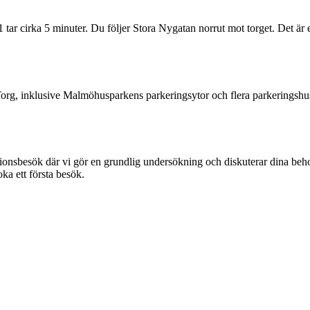
1 tar cirka 5 minuter. Du följer Stora Nygatan norrut mot torget. De
Torg, inklusive Malmöhusparkens parkeringsytor och flera parkeringshus 
tionsbesök där vi gör en grundlig undersökning och diskuterar dina beho
ka ett första besök.