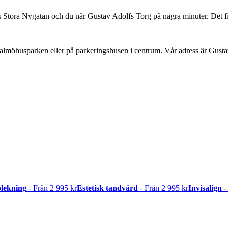
tora Nygatan och du når Gustav Adolfs Torg på några minuter. Det finn
i Malmöhusparken eller på parkeringshusen i centrum. Vår adress är Gus
lekning
- Från 2 995 kr
Estetisk tandvård
- Från 2 995 kr
Invisalign
-