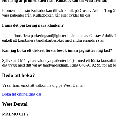
Hur lång är promenaden från Kulladockan till West Dental?
Promenaden från Kulladockan till vår klinik på Gustav Adolfs Torg 5
våra patienter från Kulladockan går eller cyklar till oss.
Finns det parkering nära kliniken?
Ja, det finns flera parkeringsmöjligheter i närheten av Gustav Adolfs 
enkelt att kombinera tandläkarbesöket med andra errands i stan.
Kan jag boka ett diskret första besök innan jag sätter mig fast?
Självklart! Många av våra nya patienter börjar med ett första konsulta
dig trygg med ditt val av tandvårdsklinik. Ring 040-91 92 95 för att bo
Redo att boka?
Vi ser fram emot att välkomna dig på West Dental!
Boka tid online
Ring oss
West Dental
MALMÖ CITY