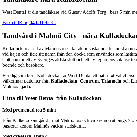
West Dental är din tandläkare vid Gustav Adolfs Torg - bara 5 min 
Boka tid
Ring 040-91 92 95
Tandvård i Malmö City - nära Kulladocka
Kulladockan är ett av Malmös mest karaktäristiska och historiska områ
vid kajen och fick sitt namn från den docka som användes som lastkr
slott som är ett av Sveriges äldsta slott och ett av regionens viktig
boende och besökare.
För dig som bor i Kulladockan är West Dental ett naturligt val efters
välkomnar patienter från
Kulladockan
,
Centrum
,
Triangeln
och
Li
Malmös hjärta.
Hitta till West Dental från Kulladockan
Med promenad (ca 5 min):
Från Kulladockan går du mot Malmöhus och vidare norrut längs Stora 
passerar genom Malmös vackra stadskärna.
Med cykel (ca 3 min):