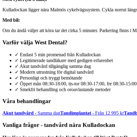
Kulladockan ligger nära Malmös cykelvägssystem. Cykla norrut längs S
Med bil:
Om du ändå väljer att köra tar det cirka 5 minuter. Parkering finns 
Varför välja West Dental?
✓ Endast 5 min promenad från Kulladockan
✓ Legitimerade tandläkare med gedigen erfarenhet
✓ Akut tandvård tillgänglig samma dag
✓ Modern utrustning för digital tandvård
✓ Personligt och tryggt bemötande
✓ Öppet mån 08:30-18:00, tis-tor 08:30-17:00, fre 08:30-15:00
✓ Smekfri behandling och oroavlastande metoder
Våra behandlingar
Akut tandvård
- Samma dag
Tandimplantat
- Från 12 995 kr
Tandb
Vanliga frågor - tandvård nära Kulladockan