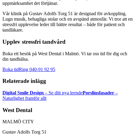
uppmärksamhet det förtjänar.
Vår klinik på Gustav Adolfs Torg 51 är designad för avkoppling.
Lugn musik, behagliga stolar och en avspänd atmosfär. Vi tror att en
stressfri upplevelse leder till bättre resultat – både för patient och
tandläkare.
Upplev stressfri tandvård
Boka ett besök på West Dental i Malmö. Vi tar oss tid för dig och
din tandhälsa.
Boka tid
Ring 040-91 92 95
Relaterade inlägg
Digital Smile Design
– Se ditt nya leende
Porslinsfasader
–
Naturlighet framför allt
West Dental
MALMÖ CITY
Gustav Adolfs Torg 51