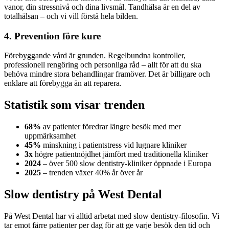
vanor, din stressnivå och dina livsmål. Tandhälsa är en del av
totalhälsan – och vi vill förstå hela bilden.
4. Prevention före kure
Förebyggande vård är grunden. Regelbundna kontroller,
professionell rengöring och personliga råd – allt för att du ska
behöva mindre stora behandlingar framöver. Det är billigare och
enklare att förebygga än att reparera.
Statistik som visar trenden
68%
av patienter föredrar längre besök med mer
uppmärksamhet
45%
minskning i patientstress vid lugnare kliniker
3x
högre patientnöjdhet jämfört med traditionella kliniker
2024
– över 500 slow dentistry-kliniker öppnade i Europa
2025
– trenden växer 40% år över år
Slow dentistry på West Dental
På West Dental har vi alltid arbetat med slow dentistry-filosofin. Vi
tar emot färre patienter per dag för att ge varje besök den tid och