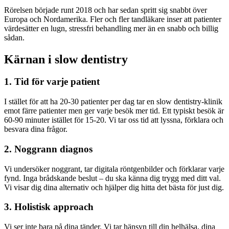
Rörelsen började runt 2018 och har sedan spritt sig snabbt över
Europa och Nordamerika. Fler och fler tandläkare inser att patienter
värdesätter en lugn, stressfri behandling mer än en snabb och billig
sådan.
Kärnan i slow dentistry
1. Tid för varje patient
I stället för att ha 20-30 patienter per dag tar en slow dentistry-klinik
emot färre patienter men ger varje besök mer tid. Ett typiskt besök är
60-90 minuter istället för 15-20. Vi tar oss tid att lyssna, förklara och
besvara dina frågor.
2. Noggrann diagnos
Vi undersöker noggrant, tar digitala röntgenbilder och förklarar varje
fynd. Inga brådskande beslut – du ska känna dig trygg med ditt val.
Vi visar dig dina alternativ och hjälper dig hitta det bästa för just dig.
3. Holistisk approach
Vi ser inte bara på dina tänder. Vi tar hänsyn till din helhälsa, dina