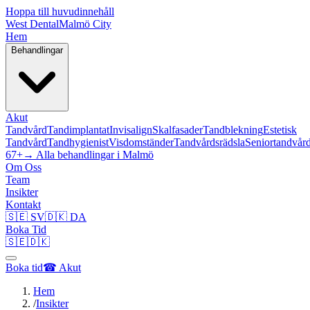
Hoppa till huvudinnehåll
West Dental
Malmö City
Hem
Behandlingar
Akut
Tandvård
Tandimplantat
Invisalign
Skalfasader
Tandblekning
Estetisk
Tandvård
Tandhygienist
Visdomständer
Tandvårdsrädsla
Seniortandvår
67+
→ Alla behandlingar i Malmö
Om Oss
Team
Insikter
Kontakt
🇸🇪 SV
🇩🇰 DA
Boka Tid
🇸🇪
🇩🇰
Boka tid
☎ Akut
Hem
/
Insikter