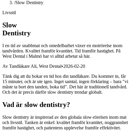
/
Slow Dentistry
Livsstil
Slow
Dentistry
I en tid av snabbmat och omedelbarhet växer en motrörelse inom
tandvården. Kvalitet framför kvantitet. Tid framför hastighet. På
West Dental i Malmö har vi alltid arbetat så här.
Av Tandläkare Ali, West Dental
•
2026-02-20
Tänk dig att du bokar en tid hos din tandläkare. Du kommer in, får
15 minuter, och är ute igen. Inget samtal, ingen förklaring – bara "vi
måste ta bort den tanden, boka tid". Det här är traditionell tandvård.
Och det är precis därför slow dentistry trendar globalt.
Vad är slow dentistry?
Slow dentistry är inspirerad av den globala slow-rörelsen inom mat
och livsstil. Tanken är enkel: kvalitet framför kvantitet, noggrannhet
framför hastighet, och patientens upplevelse framför effektivitet.