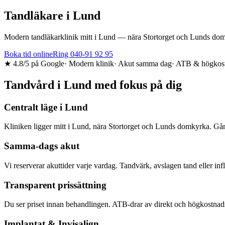
Tandläkare i
Lund
Modern tandläkarklinik mitt i Lund — nära Stortorget och Lunds domk
Boka tid online
Ring 040-91 92 95
★ 4.8/5 på Google
· Modern klinik
· Akut samma dag
· ATB & högkos
Tandvård i
Lund
med fokus på dig
Centralt läge i Lund
Kliniken ligger mitt i Lund, nära Stortorget och Lunds domkyrka. Gå
Samma-dags akut
Vi reserverar akuttider varje vardag. Tandvärk, avslagen tand eller i
Transparent prissättning
Du ser priset innan behandlingen. ATB-drar av direkt och högkostnads
Implantat & Invisalign