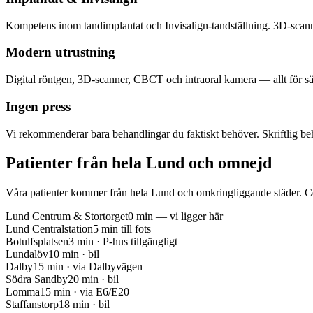
Kompetens inom tandimplantat och Invisalign-tandställning. 3D-scan
Modern utrustning
Digital röntgen, 3D-scanner, CBCT och intraoral kamera — allt för s
Ingen press
Vi rekommenderar bara behandlingar du faktiskt behöver. Skriftlig beh
Patienter från hela
Lund
och omnejd
Våra patienter kommer från hela Lund och omkringliggande städer. Centr
Lund Centrum & Stortorget
0 min — vi ligger här
Lund Centralstation
5 min till fots
Botulfsplatsen
3 min · P-hus tillgängligt
Lundalöv
10 min · bil
Dalby
15 min · via Dalbyvägen
Södra Sandby
20 min · bil
Lomma
15 min · via E6/E20
Staffanstorp
18 min · bil