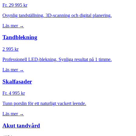
Fr. 29 995 kr
Osynlig tandställning. 3D-scanning och digital planering.
Läs mer →
Tandblekning
2 995 kr
Professionell LED-blekning. Synliga resultat på 1 timme.
Läs mer →
Skalfasader
Fr. 4 995 kr
Tunn porslin för ett naturligt vackert leende.
Läs mer →
Akut tandvård