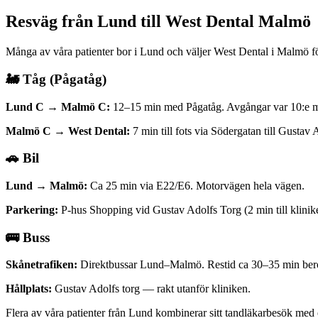
Resväg från
Lund
till West Dental Malmö
Många av våra patienter bor i Lund och väljer West Dental i Malmö fö
🚂 Tåg (Pågatåg)
Lund C → Malmö C:
12–15 min med Pågatåg. Avgångar var 10:e min
Malmö C → West Dental:
7 min till fots via Södergatan till Gustav 
🚗 Bil
Lund → Malmö:
Ca 25 min via E22/E6. Motorvägen hela vägen.
Parkering:
P-hus Shopping vid Gustav Adolfs Torg (2 min till klinike
🚌 Buss
Skånetrafiken:
Direktbussar Lund–Malmö. Restid ca 30–35 min bero
Hållplats:
Gustav Adolfs torg — rakt utanför kliniken.
Flera av våra patienter från Lund kombinerar sitt tandläkarbesök med 