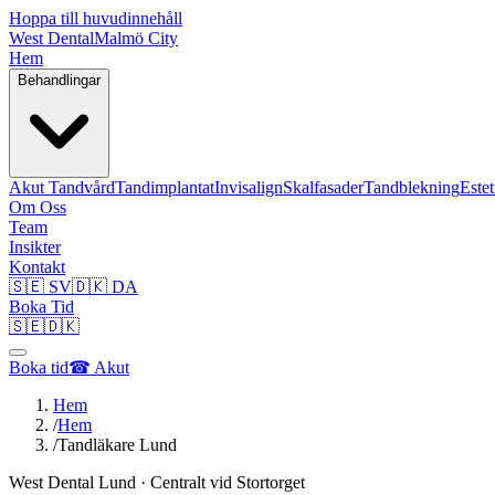
Hoppa till huvudinnehåll
West Dental
Malmö City
Hem
Behandlingar
Akut Tandvård
Tandimplantat
Invisalign
Skalfasader
Tandblekning
Este
Om Oss
Team
Insikter
Kontakt
🇸🇪 SV
🇩🇰 DA
Boka Tid
🇸🇪
🇩🇰
Boka tid
☎ Akut
Hem
/
Hem
/
Tandläkare Lund
West Dental Lund · Centralt vid Stortorget