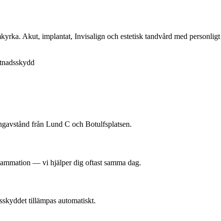
yrka. Akut, implantat, Invisalign och estetisk tandvård med personlig
tnadsskydd
ngavstånd från Lund C och Botulfsplatsen.
nflammation — vi hjälper dig oftast samma dag.
skyddet tillämpas automatiskt.